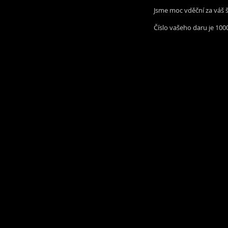
Jsme moc vděční za váš š
Číslo vašeho daru je 100