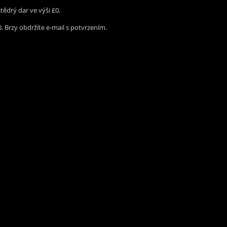
tědrý dar ve výši £0.
0. Brzy obdržíte e‑mail s potvrzením.